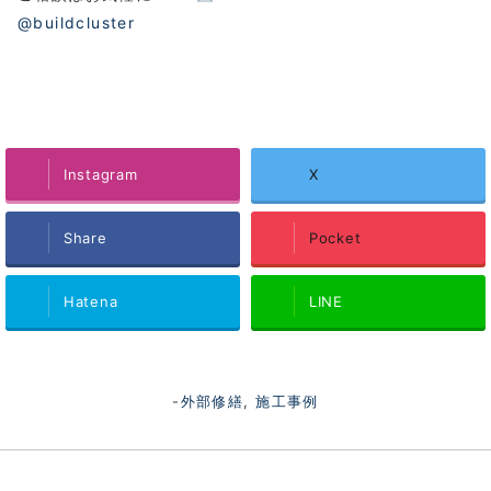
@buildcluster
Instagram
X
Share
Pocket
Hatena
LINE
-
外部修繕
,
施工事例