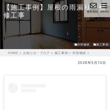
【施工事例】屋根の雨漏り・補
修工事
外部修繕
施工事例
HOME
>
お知らせ・ブログ
>
施工事例
>
外部修繕
>
2026年5月13日