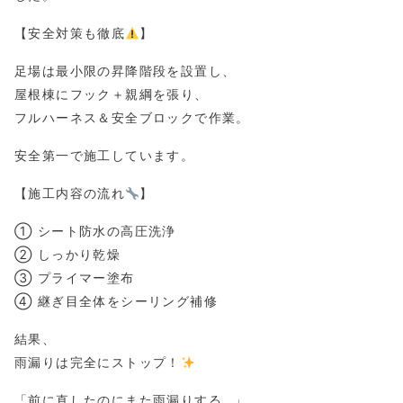
【安全対策も徹底
】
足場は最小限の昇降階段を設置し、
屋根棟にフック＋親綱を張り、
フルハーネス＆安全ブロックで作業。
安全第一で施工しています。
【施工内容の流れ
】
① シート防水の高圧洗浄
② しっかり乾燥
③ プライマー塗布
④ 継ぎ目全体をシーリング補修
結果、
雨漏りは完全にストップ！
「前に直したのにまた雨漏りする…」