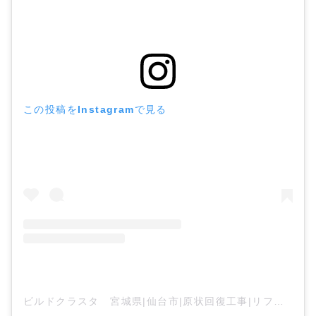
この投稿をInstagramで見る
ビルドクラスタ 宮城県|仙台市|原状回復工事|リフォーム工事(@buildcluster)がシェアした投稿