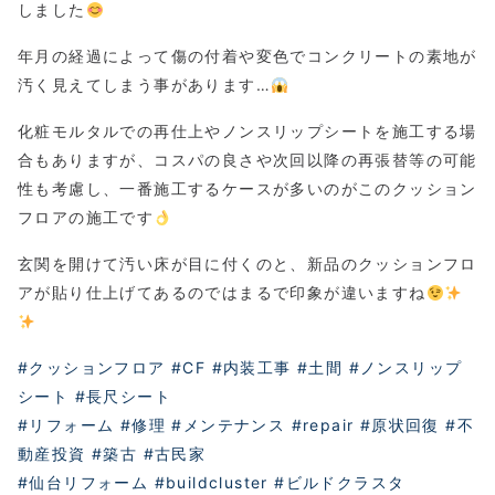
しました
年月の経過によって傷の付着や変色でコンクリートの素地が
汚く見えてしまう事があります…
化粧モルタルでの再仕上やノンスリップシートを施工する場
合もありますが、コスパの良さや次回以降の再張替等の可能
性も考慮し、一番施工するケースが多いのがこのクッション
フロアの施工です
玄関を開けて汚い床が目に付くのと、新品のクッションフロ
アが貼り仕上げてあるのではまるで印象が違いますね
#クッションフロア
#CF
#内装工事
#土間
#ノンスリップ
シート
#長尺シート
#リフォーム
#修理
#メンテナンス
#repair
#原状回復
#不
動産投資
#築古
#古民家
#仙台リフォーム
#buildcluster
#ビルドクラスタ