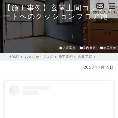
【施工事例】玄関土間コンクリ
ートへのクッションフロア施
工
内装工事
室内修繕
施工事例
HOME
>
お知らせ・ブログ
>
施工事例
>
内装工事
>
2023年7月15日